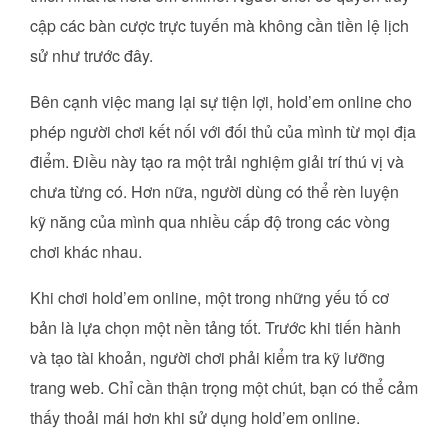
cập các bàn cược trực tuyến mà không cần tiền lệ lịch
sử như trước đây.
Bên cạnh việc mang lại sự tiện lợi, hold’em online cho
phép người chơi kết nối với đối thủ của mình từ mọi địa
điểm. Điều này tạo ra một trải nghiệm giải trí thú vị và
chưa từng có. Hơn nữa, người dùng có thể rèn luyện
kỹ năng của mình qua nhiều cấp độ trong các vòng
chơi khác nhau.
Khi chơi hold’em online, một trong những yếu tố cơ
bản là lựa chọn một nền tảng tốt. Trước khi tiến hành
và tạo tài khoản, người chơi phải kiểm tra kỹ lưỡng
trang web. Chỉ cần thận trọng một chút, bạn có thể cảm
thấy thoải mái hơn khi sử dụng hold’em online.