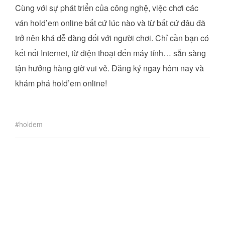
Cùng với sự phát triển của công nghệ, việc chơi các
ván hold’em online bất cứ lúc nào và từ bất cứ đâu đã
trở nên khá dễ dàng đối với người chơi. Chỉ cần bạn có
kết nối Internet, từ điện thoại đến máy tính… sẵn sàng
tận hưởng hàng giờ vui vẻ. Đăng ký ngay hôm nay và
khám phá hold’em online!
holdem